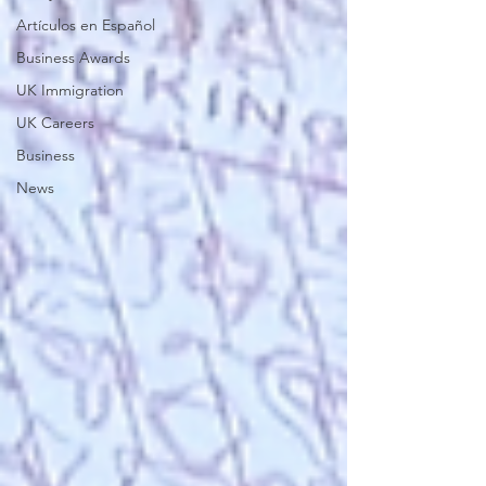
Artículos en Español
Business Awards
UK Immigration
UK Careers
Business
News