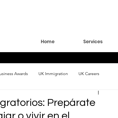
Home
Services
usiness Awards
UK Immigration
UK Careers
igratorios: Prepárate
ar o vivir en el